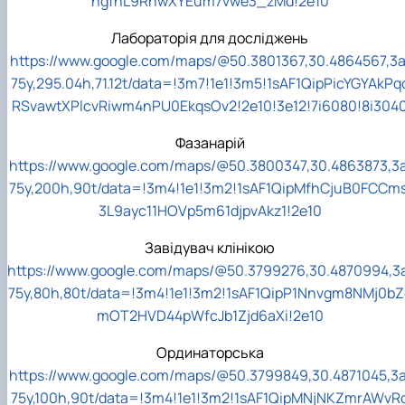
ngfnL9RnwXYEum7vwe3_zMd!2e10
Лабораторія для досліджень
https://www.google.com/maps/@50.3801367,30.4864567,3a
75y,295.04h,71.12t/data=!3m7!1e1!3m5!1sAF1QipPicYGYAkPq
RSvawtXPlcvRiwm4nPU0EkqsOv2!2e10!3e12!7i6080!8i304
Фазанарій
https://www.google.com/maps/@50.3800347,30.4863873,3a
75y,200h,90t/data=!3m4!1e1!3m2!1sAF1QipMfhCjuB0FCCms
3L9ayc11HOVp5m61djpvAkz1!2e10
Завідувач клінікою
https://www.google.com/maps/@50.3799276,30.4870994,3a
75y,80h,80t/data=!3m4!1e1!3m2!1sAF1QipP1Nnvgm8NMj0bZ
mOT2HVD44pWfcJb1Zjd6aXi!2e10
Ординаторська
https://www.google.com/maps/@50.3799849,30.4871045,3a
75y,100h,90t/data=!3m4!1e1!3m2!1sAF1QipMNjNKZmrAWvR