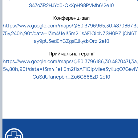
S47o3R2HJYd0-QkXpH98PVMb6!2e10
Конференц-зал
https://www.google.com/maps/@50.3796965,30.4870867,3a
75y,240h,90t/data=!3m4!1e1!3m2!1sAF1QipNZSH0PZjjCbI6T
ay9pU3edEhGZgsEJkydxOrz!2e10
Приймальна терапії
https://www.google.com/maps/@50.3796186,30.4870471,3a,
5y,80h,90t/data=!3m4!1e1!3m2!1sAF1QipMlea3yKuqO7GevI
CuSdUfanepbh_Zu6G668zD!2e10