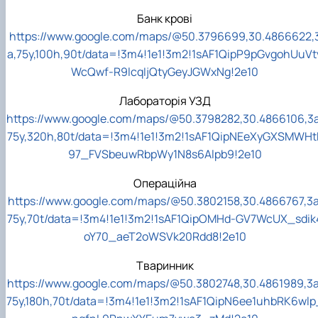
факультетом ветеринарної медицини …
НОВИНИ
Вступ 2022 рік
Банк крові
Скринька довіри
Вступ 2021 рік
https://www.google.com/maps/@50.3796699,30.4866622,
Вступ 2020 рік
Вступ 2019 рік
a,75y,100h,90t/data=!3m4!1e1!3m2!1sAF1QipP9pGvgohUuVt
Вступ 2018 рік
WcQwf-R9lcqIjQtyGeyJGWxNg!2e10
Лабораторія УЗД
https://www.google.com/maps/@50.3798282,30.4866106,3a
75y,320h,80t/data=!3m4!1e1!3m2!1sAF1QipNEeXyGXSMWHt
97_FVSbeuwRbpWy1N8s6Alpb9!2e10
Операційна
https://www.google.com/maps/@50.3802158,30.4866767,3a
75y,70t/data=!3m4!1e1!3m2!1sAF1QipOMHd-GV7WcUX_sdik
oY70_aeT2oWSVk20Rdd8!2e10
Тваринник
https://www.google.com/maps/@50.3802748,30.4861989,3a
75y,180h,70t/data=!3m4!1e1!3m2!1sAF1QipN6ee1uhbRK6wlp