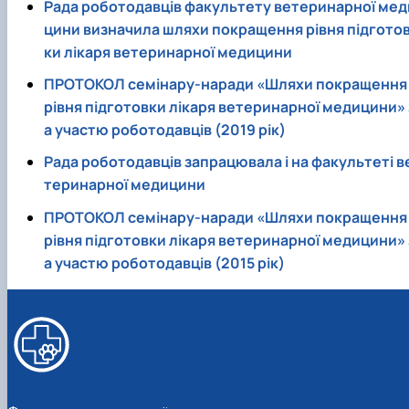
Рада роботодавців факультету ветеринарної мед
факультетом ветеринарної медицини …
НОВИНИ
Вступ 2022 рік
Скринька довіри
цини визначила шляхи покращення рівня підгото
Вступ 2021 рік
Вступ 2020 рік
ки лікаря ветеринарної медицини
Вступ 2019 рік
ПРОТОКОЛ семінару-наради «Шляхи покращення
Вступ 2018 рік
рівня підготовки лікаря ветеринарної медицини» 
а участю роботодавців (2019 рік)
Рада роботодавців запрацювала і на факультеті в
теринарної медицини
ПРОТОКОЛ семінару-наради «Шляхи покращення
рівня підготовки лікаря ветеринарної медицини» 
а участю роботодавців (2015 рік)