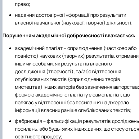
право;
надання достовірної інформації про результати
власної навчальної (наукової, творчої) діяльності.
Порушенням академічної доброчесності вважається:
академічний плагіат – оприлюднення (частково або
повністю) наукових (творчих) результатів, отримани
іншими особами, як результатів власного
дослідження (творчості), та/або відтворення
опублікованих текстів (оприлюднених творів
мистецтва) інших авторів без зазначення авторства
формою академічного плагіату є самоплагіат, що
полягає у відтворенні без посилання на джерело
інформації власних раніше опублікованих текстів;
фабрикація – фальсифікація результатів досліджень
посилань, або будь-яких інших даних, що стосуютьс
освітнього процесу;