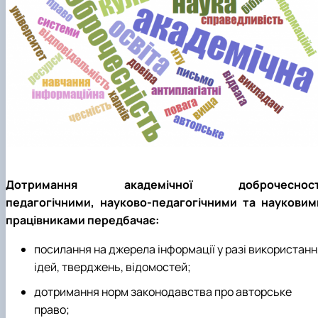
факультетом ветеринарної медицини …
НОВИНИ
Вступ 2022 рік
Скринька довіри
Вступ 2021 рік
Вступ 2020 рік
Вступ 2019 рік
Вступ 2018 рік
Дотримання академічної доброчесност
педагогічними, науково-педагогічними та науковим
працівниками передбачає:
посилання на джерела інформації у разі використанн
ідей, тверджень, відомостей;
дотримання норм законодавства про авторське
право;