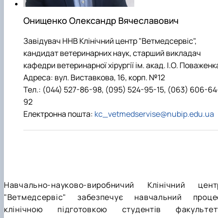
факультетом ветеринарної медицини …
НОВИНИ
Вступ 2022 рік
Скринька довіри
Вступ 2021 рік
Онищенко Олександр Вячеславович
Вступ 2020 рік
Вступ 2019 рік
Завідувач ННВ Клінічний центр "Ветмедсервіс",
Вступ 2018 рік
кандидат ветеринарних наук, старший викладач
кафедри ветеринарної хірургії ім. акад. І.О. Поваженк
Адреса: вул. Виставкова, 16, корп. №12
Тел.: (044) 527-86-98, (095) 524-95-15, (063) 606-64
92
Електронна пошта:
kc_vetmedservise@nubip.edu.ua
Навчально-науково-виробничий Клінічний цент
"Ветмедсервіс" забезпечує навчальний проце
клінічною підготовкою студентів факультет