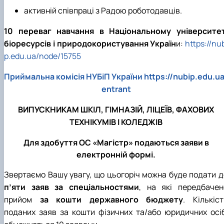
активній співпраці з Радою роботодавців.
10 переваг навчання в Національному університет
біоресурсів і природокористування Україн
и:
https://nu
p.edu.ua/node/15755
Приймальна комісія НУБіП України
https://nubip.edu.ua
entrant
ВИПУСКНИКАМ ШКІЛ, ГІМНАЗІЙ, ЛІЦЕЇВ, ФАХОВИХ
ТЕХНІКУМІВ І КОЛЕДЖІВ
Для здобуття ОС «Магістр» подаються заяви в
електронній формі.
Звертаємо Вашу увагу, що цьогоріч можна буде подати д
п’яти заяв за спеціальностями
, на які передбачен
прийом
за кошти державного бюджету
. Кількіст
поданих заяв за кошти фізичних та/або юридичних осіб