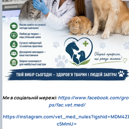
Ми в соціальній мережі:
https://www.facebook.com/gro
ps/fac.vet.med/
https://instagram.com/vet_med_nules?igshid=MDM4Z
c5MmU=