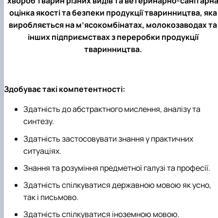
хвороб тварин різних видів та ветеринарно-санітарн
факультетом ветеринарної медицини …
НОВИНИ
Вступ 2022 рік
оцінка якості та безпеки продукції тваринництва, яка
Скринька довіри
Вступ 2021 рік
виробляється на м’ясокомбінатах, молокозаводах та
Вступ 2020 рік
Вступ 2019 рік
інших підприємствах з переробки продукції
Вступ 2018 рік
тваринництва.
Здобуває такі компетентності:
Здатність до абстрактного мислення, аналізу та
синтезу.
Здатність застосовувати знання у практичних
ситуаціях.
Знання та розуміння предметної галузі та професії.
Здатність спілкуватися державною мовою як усно,
так і письмово.
Здатність спілкуватися іноземною мовою.