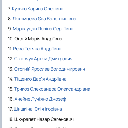
Кузько Карина Олегівна
Лекомцева Єва Валентинівна
Маркауцан Поліна Сергіївна
Овдій Марія Андріївна
Рева Тетяна Андріївна
Сікарчук Артем Дмитрович
Стогній Ярослав Володимирович
Тіщенко Дар’я Андріївна
Трикоз Олександра Олександрівна
Хнейне Лучіяно Джозеф
Шишкіна Юлія Ігорівна
Шкурапет Назар Євгенович