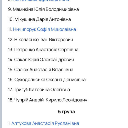
Мамикіна Юлія Володимирівна
Мікушина Дарія Антонівна
Ничипорук Софія Миколаївна
Ніколаєнко Іван Вікторович
Петренко Анастасія Сергіївна
Сакал Юрій Олександрович
Салюк Анастасія Віталіївна
Суходольська Оксана Денисівна
Тригуб Катерина Олегівна
Чупрій Андрій-Кирило Леонідович
6 група
Алтухова Анастасія Русланівна