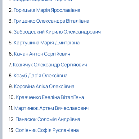
Горицька Марія Ярославівна
Гриценко Олександра Віталіївна
Забродський Кирило Олександрович
Картушина Марія Дмитрівна
Качан Антон Сергійович
Козійчук Олександр Сергійович
Козуб Дар’я Олексіївна
Коровіна Аліка Олексіївна
Кравченко Евеліна Віталіївна
Мартинюк Артем Вячеславович
Панасюк Соломія Андріївна
Сопівник Софія Русланівна