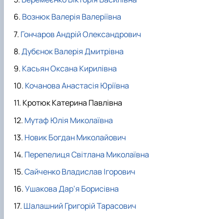
факультетом ветеринарної медицини …
НОВИНИ
Вступ 2022 рік
Скринька довіри
Вступ 2021 рік
Вознюк Валерія Валеріївна
Вступ 2020 рік
Гончаров Андрій Олександрович
Вступ 2019 рік
Вступ 2018 рік
Дубєнок Валерія Дмитрівна
Касьян Оксана Кирилівна
Кочанова Анастасія Юріївна
Кротюк Катерина Павлівна
Мутаф Юлія Миколаївна
Новик Богдан Миколайович
Перепелиця Світлана Миколаївна
Сайченко Владислав Ігорович
Ушакова Дар’я Борисівна
Шалашний Григорій Тарасович