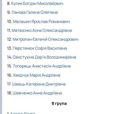
Кулик Богдан Миколайович
Ланова Галина Олегівна
Малашин Ярослав Романович
Матвієнко Анна Олександрівна
Митропан Євгеній Олександрович
Перстенюк Софія Василівна
Свистухіна Дар’я Володимирівна
Топорець Анастасія Андріївна
Хведчук Марія Андріївна
Швець Катерина Дмитрівна
Шевченко Анна Андріївна
8 група
Азієва Лаура