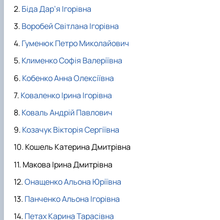
Біда Дар’я Ігорівна
Воробей Світлана Ігорівна
Гуменюк Петро Миколайович
Клименко Софія Валеріївна
Кобенко Анна Олексіївна
Коваленко Ірина Ігорівна
Коваль Андрій Павлович
Козачук Вікторія Сергіївна
Кошель Катерина Дмитрівна
Макова Ірина Дмитрівна
Онащенко Альона Юріївна
Панченко Альона Ігорівна
Петах Карина Тарасівна