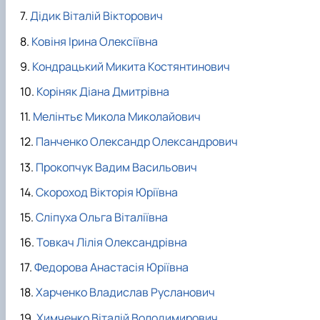
Дідик Віталій Вікторович
Ковіня Ірина Олексіївна
Кондрацький Микита Костянтинович
Коріняк Діана Дмитрівна
Мелінтьє Микола Миколайович
Панченко Олександр Олександрович
Прокопчук Вадим Васильович
Скороход Вікторія Юріївна
Сліпуха Ольга Віталіївна
Товкач Лілія Олександрівна
Федорова Анастасія Юріївна
Харченко Владислав Русланович
Химченко Віталій Володимирович