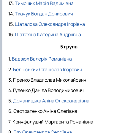
Тимошик Марія Вадимівна
Ткачук Богдан Денисович
Шаталова Олександра Ігорівна
Шатохіна Катерина Андріївна
5 група
Бадзюх Валерія Романівна
Белінський Станіслав Ігорович
Гіренко Владислав Миколайович
Гуленко Даніла Володимирович
Доманицька Аліна Олександрівна
Євстратенко Аміна Олегівна
Кричфалуший Маргарита Романівна
Лях Олександра Сергіївна