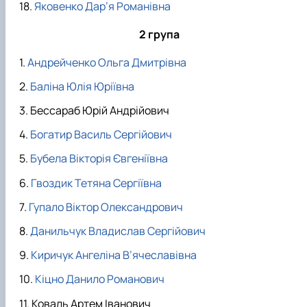
Яковенко Дар’я Романівна
2 група
Андрейченко Ольга Дмитрівна
Баліна Юлія Юріївна
Бессараб Юрій Андрійович
Богатир Василь Сергійович
Бубела Вікторія Євгеніївна
Гвоздик Тетяна Сергіївна
Гупало Віктор Олександрович
Данильчук Владислав Сергійович
Киричук Ангеліна В’ячеславівна
Кіцно Данило Романович
Коваль Артем Іванович