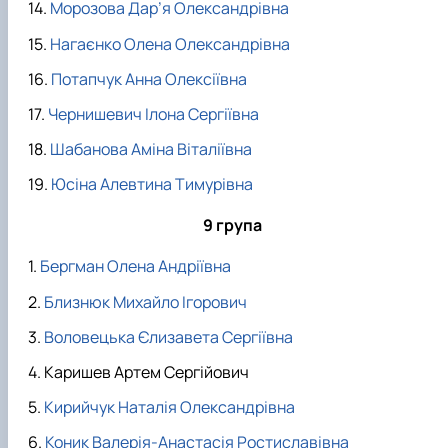
Морозова Дар’я Олександрівна
Нагаєнко Олена Олександрівна
Потапчук Анна Олексіївна
Чернишевич Ілона Сергіївна
Шабанова Аміна Віталіївна
Юсіна Алевтина Тимурівна
9 група
Бергман Олена Андріївна
Близнюк Михайло Ігорович
Воловецька Єлизавета Сергіївна
Каришев Артем Сергійович
Кирийчук Наталія Олександрівна
Коник Валерія-Анастасія Ростиславівна