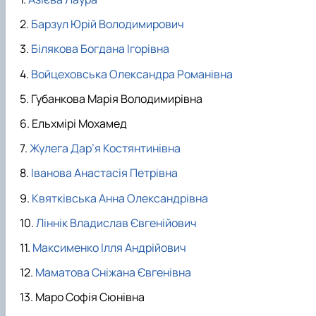
Барзул Юрій Володимирович
Білякова Богдана Ігорівна
Войцеховська Олександра Романівна
Губанкова Марія Володимирівна
Ельхмірі Мохамед
Жулега Дар’я Костянтинівна
Іванова Анастасія Петрівна
Квятківська Анна Олександрівна
Ліннік Владислав Євгенійович
Максименко Ілля Андрійович
Маматова Сніжана Євгенівна
Маро Софія Сюнівна