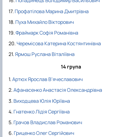
Попадинець Володимир Васильович
Профатілова Марина Дмитрівна
Пуха Михайло Вікторович
Фраймарк Софія Романівна
Черемісова Катерина Костянтинівна
Ярмош Руслана Віталіївна
14 група
Артюх Ярослав В’ячеславович
Афанасенко Анастасія Олександрівна
Виходцева Юлія Юріївна
Гнатенко Лідія Сергіївна
Грачов Владислав Романович
Гриценко Олег Сергійович