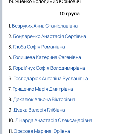
Яценко Володимир Юрійович
10 група
Безруких Анна Станіславівна
Бондаренко Анастасія Сергіївна
Глоба Софія Романівна
Голишева Катерина Євгенівна
Гордійчук Софія Володимирівна
Господарюк Ангеліна Русланівна
Грищенко Марія Дмитрівна
Декалюк Альона Вікторівна
Дудка Валерія Глібівна
Лічарда Анастасія Олександрівна
Орєхова Марина Юріївна