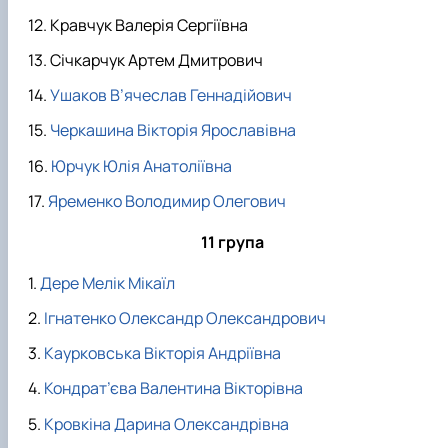
Кравчук Валерія Сергіївна
Січкарчук Артем Дмитрович
Ушаков В’ячеслав Геннадійович
Черкашина Вікторія Ярославівна
Юрчук Юлія Анатоліївна
Яременко Володимир Олегович
11 група
Дере Мелік Мікаїл
Ігнатенко Олександр Олександрович
Каурковська Вікторія Андріївна
Кондрат’єва Валентина Вікторівна
Кровкіна Дарина Олександрівна