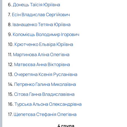
Донець Таїсія Юріївна
Есін Владислав Сергійович
Іванащенко Тетяна Юріївна
Коломієць Володимир Ігорович
Крютченко Ельвіра Юріївна
Мартинова Аліна Олегівна
Матвєєва Анна Вікторівна
Очеретяна Ксенія Русланівна
Петренко Галина Миколаївна
Сітова Ганна Владиславівна
Турська Альона Олександрівна
Щепетєва Стефанія Олегівна
4 група