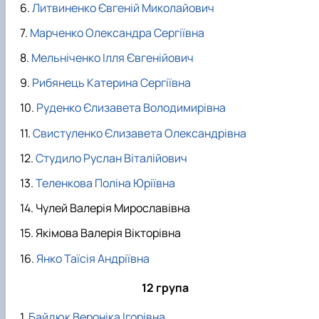
Литвиненко Євгеній Миколайович
Марченко Олександра Сергіївна
Мельніченко Ілля Євгенійович
Рибянець Катерина Сергіївна
Руденко Єлизавета Володимирівна
Свистуленко Єлизавета Олександрівна
Студило Руслан Віталійович
Теленкова Поліна Юріївна
Чулей Валерія Мирославівна
Якімова Валерія Вікторівна
Янко Таїсія Андріївна
12 група
Байдюк Вероніка Ігорівна