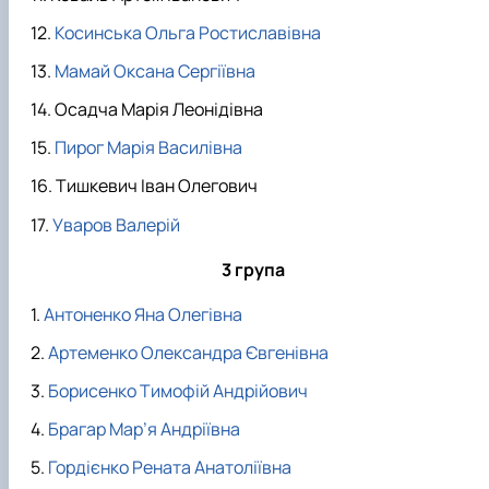
Косинська Ольга Ростиславівна
Мамай Оксана Сергіївна
Осадча Марія Леонідівна
Пирог Марія Василівна
Тишкевич Іван Олегович
Уваров Валерій
3 група
Антоненко Яна Олегівна
Артеменко Олександра Євгенівна
Борисенко Тимофій Андрійович
Брагар Мар’я Андріївна
Гордієнко Рената Анатоліївна