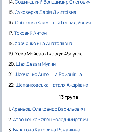
Сошинський Володимир Олегович
Суховерха Дарія Дмитрівна
Сябренко Климентій Геннадійович
Токовий Антон
Харченко Яна Анатоліївна
Хейр Мейсаа Джордж Абдулла
Шах Девам Мукин
Шевченко Антоніна Романівна
Щепанковська Наталя Андріївна
13 група
Араньош Олександр Васильович
Атрощенко Євген Володимирович
Булатова Катерина Романівна