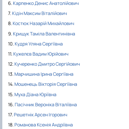
Карпенко Денис Анатолійович
Кідін Максим Віталійович
Костюк Назарій Михайлович
Крищук Таміла Валентинівна
Кудря Уляна Сергіївна
Кужелєв Вадим Юрійович
Кучеренко Дмитро Сергійович
Марчишина Ірина Сергіївна
Мошенець Вікторія Сергіївна
Муха Діана Юріївна
Пасічник Вероніка Віталіївна
Решетнік Арсен Ігорович
Романова Ксенія Андріївна