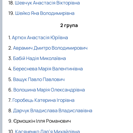
Шевчук Анастасія Вікторівна
Шейко Яна Володимирівна
2 група
Артюх Анастасія Юріївна
Аврамич Дмитро Володимирович
Бабій Надія Миколаївна
Береснева Марія Валентинівна
Ващук Павло Павлович
Волошина Марія Олександрівна
Горобець Катерина Ігорівна
Дарчук Владислава Владиславівна
Єрмошкін Ілля Романович
Касяненко Дар’я Михайлівна