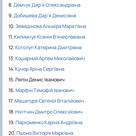
Демчук Дар’я Олександрівна
Добишева Дар’я Денисівна
Зевадінова Альміра Маратівна
Килимчук Ксенія В'ячеславівна
Котолуп Катерина Дмитрівна
Кошарний Артем Миколайович
Кучер Аріна Сергіївна
Ляпін Денис Іванович
Марфін Тимофій Іванович
Мацапура Євгеній Віталійович
Нікітчин Дмитро Олексійович
Пархоменко Каріна Андріївна
Пшоно Вікторія Марківна