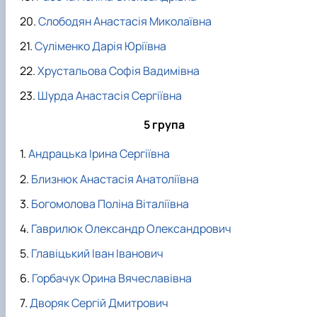
Слободян Анастасія Миколаївна
Суліменко Дарія Юріївна
Хрустальова Софія Вадимівна
Шурда Анастасія Сергіївна
5 група
Андрацька Ірина Сергіївна
Близнюк Анастасія Анатоліївна
Богомолова Поліна Віталіївна
Гаврилюк Олександр Олександрович
Главіцький Іван Іванович
Горбачук Орина Вячеславівна
Дворяк Сергій Дмитрович