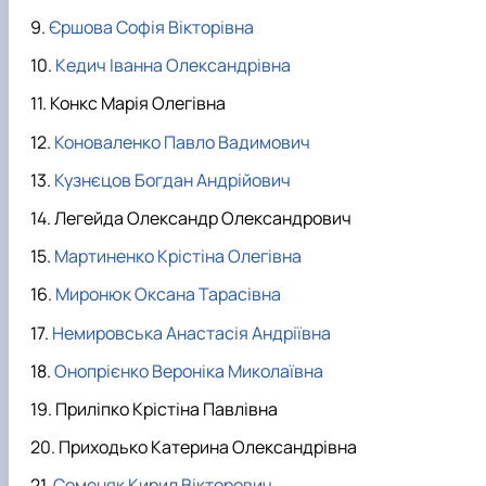
Єршова Софія Вікторівна
Кедич Іванна Олександрівна
Конкс Марія Олегівна
Коноваленко Павло Вадимович
Кузнєцов Богдан Андрійович
Легейда Олександр Олександрович
Мартиненко Крістіна Олегівна
Миронюк Оксана Тарасівна
Немировська Анастасія Андріївна
Онопрієнко Вероніка Миколаївна
Приліпко Крістіна Павлівна
Приходько Катерина Олександрівна
Семеняк Кирил Вікторович