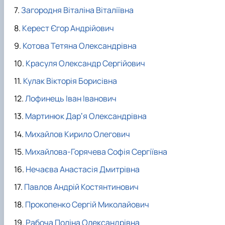
Загородня Віталіна Віталіївна
Керест Єгор Андрійович
Котова Тетяна Олександрівна
Красуля Олександр Сергійович
Кулак Вікторія Борисівна
Лофинець Іван Іванович
Мартинюк Дарʼя Олександрівна
Михайлов Кирило Олегович
Михайлова-Горячева Софія Сергіївна
Нечаєва Анастасія Дмитрівна
Павлов Андрій Костянтинович
Прокопенко Сергій Миколайович
Рабоча Поліна Олександрівна