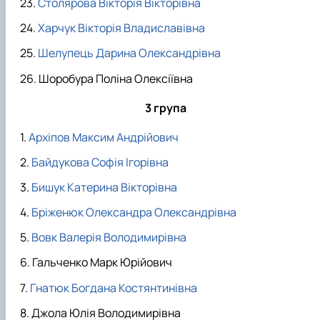
Столярова Вікторія Вікторівна
Харчук Вікторія Владиславівна
Шелупець Дарина Олександрівна
Шоробура Поліна Олексіївна
3 група
Архіпов Максим Андрійович
Байдукова Софія Ігорівна
Бишук Катерина Вікторівна
Бріженюк Олександра Олександрівна
Вовк Валерія Володимирівна
Гальченко Марк Юрійович
Гнатюк Богдана Костянтинівна
Джола Юлія Володимирівна