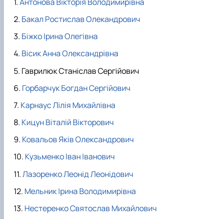
Антонова Вікторія Володимирівна
Бакал Ростислав Олекандрович
Біжко Ірина Олегівна
Вісик Анна Олександрівна
Гаврилюк Станіслав Сергійович
Горбарчук Богдан Сергійович
Карнаус Лілія Михайлівна
Кицун Віталій Вікторович
Ковальов Яків Олександрович
Кузьменко Іван Іванович
Лазоренко Леонід Леонідович
Мельник Ірина Володимирівна
Нестеренко Святослав Михайлович