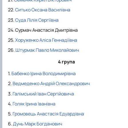
Ситько Оксана Василівна
Суда Лілія Сергіївна
Сурмач Анастасія Дмитрівна
Хоруженко Аліса Геннадіївна
Штурмак Павло Миколайович
4 група
Бабенко Ірина Володимирівна
Ведмеденко Андрій Олександрович
Галімський Іван Сергійовича
Голяк Ірина Іванівна
Громовець Анастасія Едуардівна
Дунь Марк Богданович