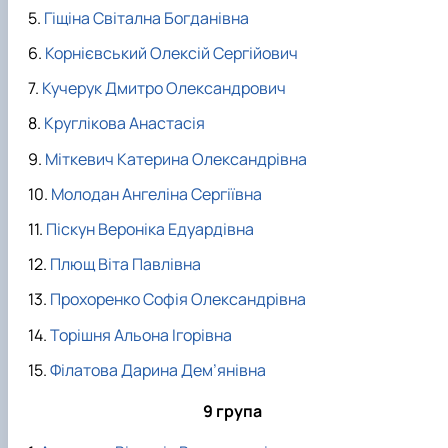
Гіщіна Світална Богданівна
Корнієвський Олексій Сергійович
Кучерук Дмитро Олександрович
Круглікова Анастасія
Міткевич Катерина Олександрівна
Молодан Ангеліна Сергіївна
Піскун Вероніка Едуардівна
Плющ Віта Павлівна
Прохоренко Софія Олександрівна
Торішня Альона Ігорівна
Філатова Дарина Дем’янівна
9 група