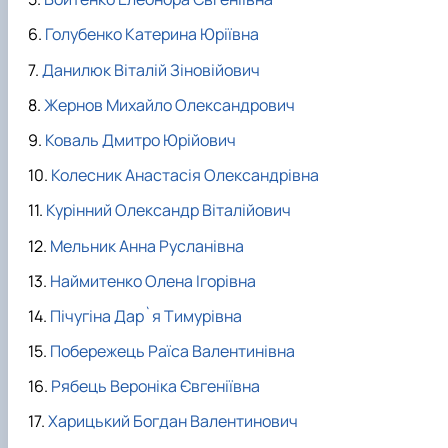
факультетом ветеринарної медицини …
НОВИНИ
Вступ 2022 рік
Скринька довіри
Вступ 2021 рік
Голубенко Катерина Юріївна
Вступ 2020 рік
Данилюк Віталій Зіновійович
Вступ 2019 рік
Вступ 2018 рік
Жернов Михайло Олександрович
Коваль Дмитро Юрійович
Колесник Анастасія Олександрівна
Курінний Олександр Віталійович
Мельник Анна Русланівна
Наймитенко Олена Ігорівна
Пічугіна Дар`я Тимурівна
Побережець Раїса Валентинівна
Рябець Вероніка Євгеніївна
Харицький Богдан Валентинович