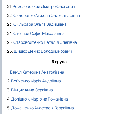
Ремезовський Дмитро Олегович
Сидоренко Анжела Олександрівна
Скільсара Ольга Вадимівна
Стегней Софія Миколаївна
Старовойтенко Наталія Олегівна
Шишко Денис Володимирович
6 група
Банул Катерина Анатоліївна
Бойченко Марія Андріївна
Вінцик Анна Сергіївна
Долішняк Мар`яна Романівна
Домашенко Анастасія Георгіївна