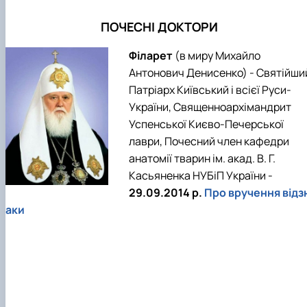
факультетом ветеринарної медицини …
НОВИНИ
Вступ 2022 рік
Скринька довіри
Вступ 2021 рік
ПОЧЕСНІ ДОКТОРИ
Вступ 2020 рік
Вступ 2019 рік
Філарет
(в миру Михайло
Вступ 2018 рік
Антонович Денисенко) - Святійши
Патріарх Київський і всієї Руси-
України, Священноархімандрит
Успенської Києво-Печерської
лаври, Почесний член кафедри
анатомії тварин ім. акад. В. Г.
Касьяненка НУБіП України -
29.09.2014 р.
Про вручення відз
аки