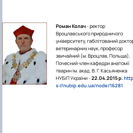
Роман Колач
- ректор
Вроцлавського природничого
університету, габілітований докто
ветеринарних наук, професор
звичайний (м. Вроцлав, Польща),
Почесний член кафедри анатомії
тварин ім. акад. В. Г. Касьяненка
НУБіП України -
22.04.2015 р.
htt
s://nubip.edu.ua/node/16281