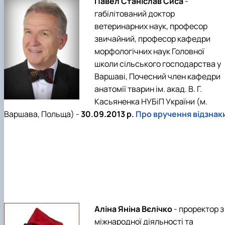
Павел Станіслав Сиса
-
габілітований доктор
ветеринарних наук, професор
звичайний, професор кафедри
морфологічних наук Головної
школи сільського господарства у
Варшаві, Почесний член кафедри
анатомії тварин ім. акад. В. Г.
Касьяненка НУБіП України (м.
Варшава, Польща) -
30.09.2013 р.
Про вручення відзнак
Аліна Яніна Вєлічко
- проректор з
міжнародної діяльності та