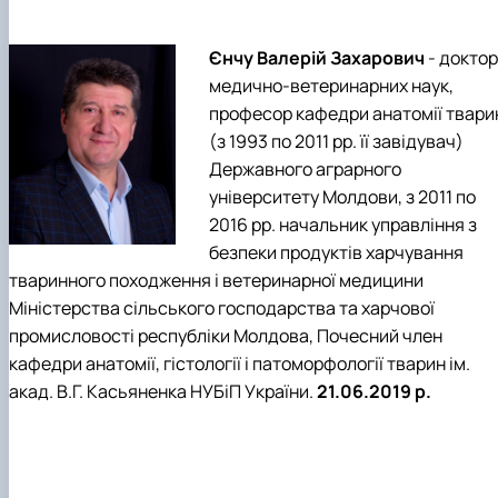
Єнчу Валерій Захарович
- доктор
медично-ветеринарних наук,
професор кафедри анатомії твари
(з 1993 по 2011 рр. її завідувач)
Державного аграрного
університету Молдови, з 2011 по
2016 рр. начальник управління з
безпеки продуктів харчування
тваринного походження і ветеринарної медицини
Міністерства сільського господарства та харчової
промисловості республіки Молдова, Почесний член
кафедри анатомії, гістології і патоморфології тварин ім.
акад. В.Г. Касьяненка НУБіП України.
21.06.2019 р.