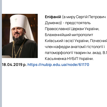
Епіфаній
(в миру Сергій Петрович
Думенко) - предстоятель
Православної Церкви України,
Блаженнійший митрополит
Київський і всієї України, Почесни
член кафедри анатомії гістології і
патоморфології тварин ім. акад. В.Г
Касьяненка НУБіП України.
18.04.2019 р.
https://nubip.edu.ua/node/61170