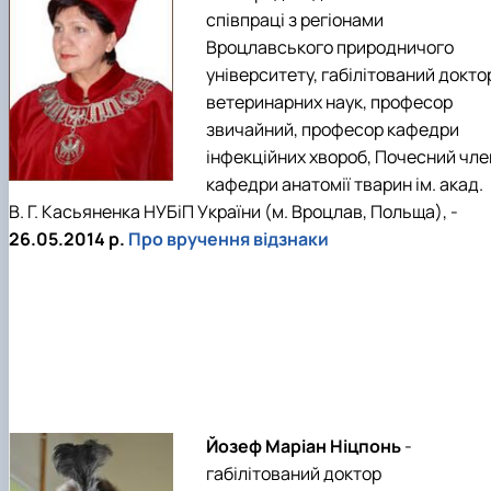
співпраці з регіонами
Вроцлавського природничого
університету, габілітований докто
ветеринарних наук, професор
звичайний, професор кафедри
інфекційних хвороб, Почесний чле
кафедри анатомії тварин ім. акад.
В. Г. Касьяненка НУБіП України (м. Вроцлав, Польща), -
26.05.2014 р.
Про вручення відзнаки
Йозеф Маріан Ніцпонь
-
габілітований доктор