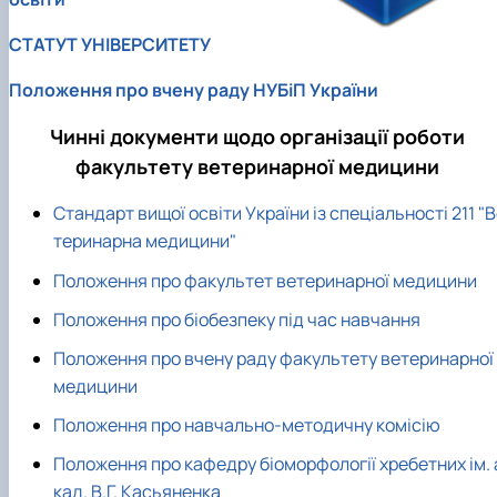
факультетом ветеринарної медицини …
НОВИНИ
Вступ 2022 рік
Скринька довіри
Вступ 2021 рік
СТАТУТ УНІВЕРСИТЕТУ
Вступ 2020 рік
Вступ 2019 рік
Положення про вчену раду НУБіП України
Вступ 2018 рік
Чинні документи щодо організації роботи
факультету ветеринарної медицини
Стандарт вищої освіти України із спеціальності 211 "
теринарна медицини"
Положення про факультет ветеринарної медицини
Положення про біобезпеку під час навчання
Положення про вчену раду факультету ветеринарної
медицини
Положення про навчально-методичну комісію
Положення про кафедру біоморфології хребетних ім. 
кад. В.Г. Касьяненка