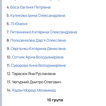
Боса Євгенія Петрівна
Куликова Ірина Олександрівна
Лі Юмюнг
Литвиненко Катерина Олександрівна
Полковнікова Дар’я Олексіївна
Сергієнко Катерина Денисівна
Сотник Аріна Володимирівна
Суворова Анна Володимирівна
Тарасюк Яна Русланівна
Чепурний Дмитро Олегович
Яздан Мораді Мохаммад
10 група