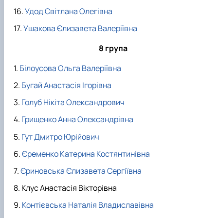
Удод Світлана Олегівна
Ушакова Єлизавета Валеріївна
8 група
Білоусова Ольга Валеріївна
Бугай Анастасія Ігорівна
Голуб Нікіта Олександрович
Грищенко Анна Олександрівна
Гут Дмитро Юрійович
Єременко Катерина Костянтинівна
Єриновська Єлизавета Сергіївна
Клус Анастасія Вікторівна
Контієвська Наталія Владиславівна