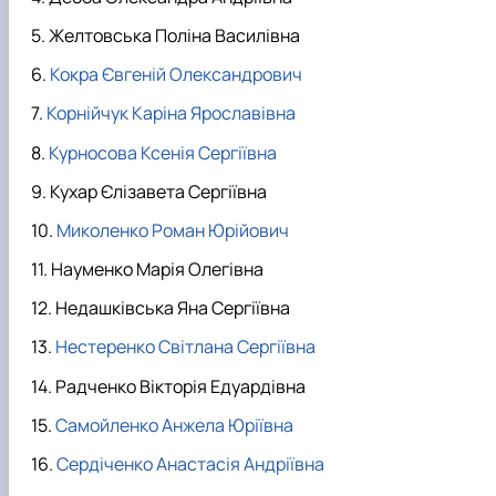
Желтовська Поліна Василівна
Кокра Євгеній Олександрович
Корнійчук Каріна Ярославівна
Курносова Ксенія Сергіївна
Кухар Єлізавета Сергіївна
Миколенко Роман Юрійович
Науменко Марія Олегівна
Недашківська Яна Сергіївна
Нестеренко Світлана Сергіївна
Радченко Вікторія Едуардівна
Самойленко Анжела Юріївна
Сердіченко Анастасія Андріївна