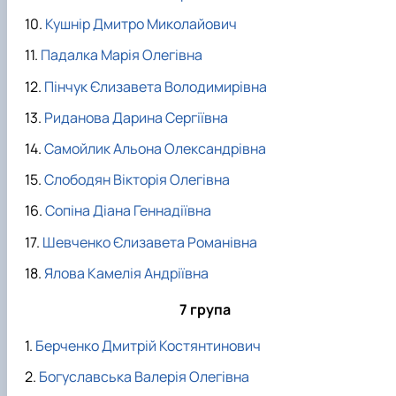
Кушнір Дмитро Миколайович
Падалка Марія Олегівна
Пінчук Єлизавета Володимирівна
Риданова Дарина Сергіївна
Самойлик Альона Олександрівна
Слободян Вікторія Олегівна
Сопіна Діана Геннадіївна
Шевченко Єлизавета Романівна
Ялова Камелія Андріївна
7 група
Берченко Дмитрій Костянтинович
Богуславська Валерія Олегівна