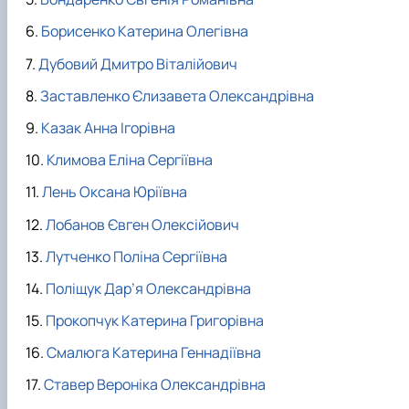
факультетом ветеринарної медицини …
НОВИНИ
Вступ 2022 рік
Скринька довіри
Вступ 2021 рік
Борисенко Катерина Олегівна
Вступ 2020 рік
Дубовий Дмитро Віталійович
Вступ 2019 рік
Вступ 2018 рік
Заставленко Єлизавета Олександрівна
Казак Анна Ігорівна
Климова Еліна Сергіївна
Лень Оксана Юріївна
Лобанов Євген Олексійович
Лутченко Поліна Сергіївна
Поліщук Дар’я Олександрівна
Прокопчук Катерина Григорівна
Смалюга Катерина Геннадіївна
Ставер Вероніка Олександрівна