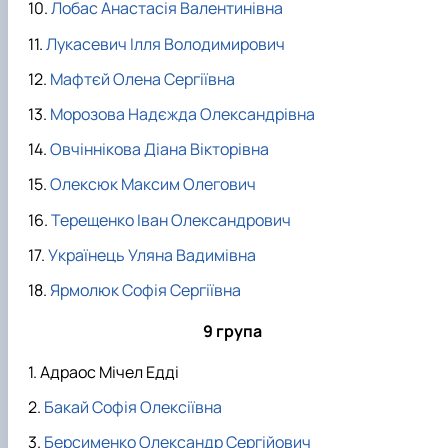
Лобас Анастасія Валентинівна
Лукасевич Ілля Володимирович
Мафтєй Олена Сергіївна
Морозова Надєжда Олександрівна
Овчіннікова Діана Вікторівна
Олексюк Максим Олегович
Терещенко Іван Олександрович
Українець Уляна Вадимівна
Ярмолюк Софія Сергіївна
9 група
Адраос Мічел Едді
Бакай Софія Олексіївна
Берсименко Олександр Сергійович