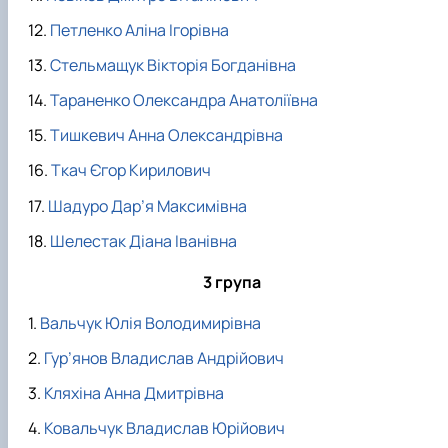
Петленко Аліна Ігорівна
Стельмащук Вікторія Богданівна
Тараненко Олександра Анатоліївна
Тишкевич Анна Олександрівна
Ткач Єгор Кирилович
Шадуро Дар’я Максимівна
Шелестак Діана Іванівна
3 група
Вальчук Юлія Володимирівна
Гур’янов Владислав Андрійович
Кляхіна Анна Дмитрівна
Ковальчук Владислав Юрійович