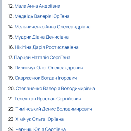
Мала Анна Андріївна
Медвідь Валерія Юріївна
Мельниченко Анна Олександрівна
Мудрик Діана Денисівна
Нікітіна Дарія Ростиславівна
Парцей Наталія Сергіївна
Пилипчук Олег Олександрович
Скарженюк Богдан Ігорович
Степаненко Валерія Володимирівна
Телештан Ярослав Сергійович
Тимінський Денис Володимирович
Хімічук Ольга Юріївна
Черниш Юлія Сергіївна