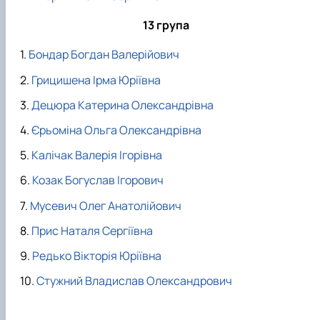
13 група
Бондар Богдан Валерійович
Грицишена Ірма Юріївна
Децюра Катерина Олександрівна
Єрьоміна Ольга Олександрівна
Калічак Валерія Ігорівна
Козак Богуслав Ігорович
Мусевич Олег Анатолійович
Прис Наталя Сергіївна
Редько Вікторія Юріївна
Стужний Владислав Олександрович