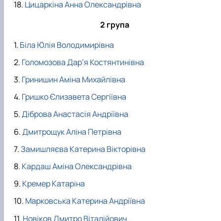
Цицаркіна Анна Олександрівна
2 група
Біла Юлія Володимирівна
Голомозова Дар’я Костянтинівна
Гринишин Аміна Михайлівна
Гришко Єлизавета Сергіївна
Діброва Анастасія Андріївна
Дмитрощук Аліна Петрівна
Замишляєва Катерина Вікторівна
Кардаш Аміна Олександрівна
Кремер Катаріна
Марковська Катерина Андріївна
Новіков Дмитро Віталійович