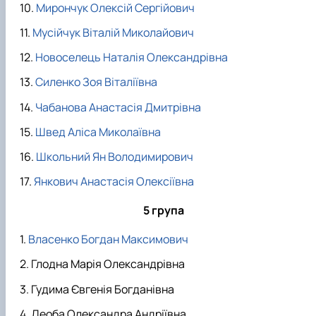
Мирончук Олексій Сергійович
Мусійчук Віталій Миколайович
Новоселець Наталія Олександрівна
Силенко Зоя Віталіївна
Чабанова Анастасія Дмитрівна
Швед Аліса Миколаївна
Школьний Ян Володимирович
Янкович Анастасія Олексіївна
5 група
Власенко Богдан Максимович
Глодна Марія Олександрівна
Гудима Євгенія Богданівна
Деоба Олександра Андріївна