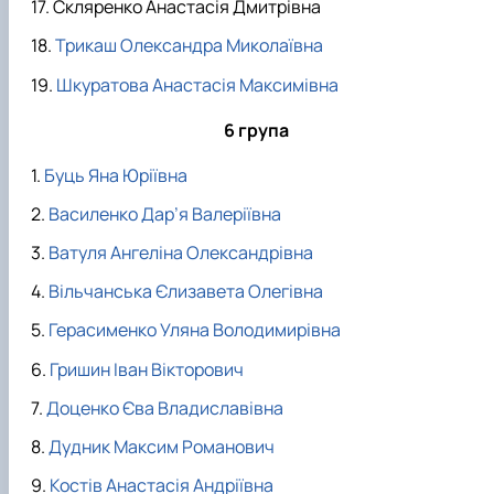
Скляренко Анастасія Дмитрівна
Трикаш Олександра Миколаївна
Шкуратова Анастасія Максимівна
6 група
Буць Яна Юріївна
Василенко Дар’я Валеріївна
Ватуля Ангеліна Олександрівна
Вільчанська Єлизавета Олегівна
Герасименко Уляна Володимирівна
Гришин Іван Вікторович
Доценко Єва Владиславівна
Дудник Максим Романович
Костів Анастасія Андріївна