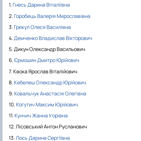
Гнесь Дарина Віталіївна
Горобець Валерія Мирославівна
Грекул Олеся Василівна
Демченко Владислав Вікторович
Дикун Олександр Васильович
Єрмошин Дмитро Юрійович
Квока Ярослав Віталійович
Кебелеш Олександр Юрійович
Ковальчук Анастасія Олегівна
Когутич Максим Юрійович
Кунчич Жанна Ігорівна
Лісовський Антон Русланович
Лось Дарина Сергіївна