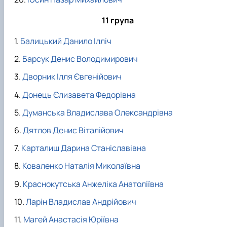
11 група
Балицький Данило Ілліч
Барсук Денис Володимирович
Дворник Ілля Євгенійович
Донець Єлизавета Федорівна
Думанська Владислава Олександрівна
Дятлов Денис Віталійович
Карталиш Дарина Станіславівна
Коваленко Наталія Миколаївна
Краснокутська Анжеліка Анатоліївна
Ларін Владислав Андрійович
Магей Анастасія Юріївна