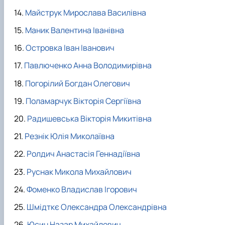
Майструк Мирослава Василівна
Маник Валентина Іванівна
Островка Іван Іванович
Павлюченко Анна Володимирівна
Погорілий Богдан Олегович
Поламарчук Вікторія Сергіївна
Радишевська Вікторія Микитівна
Резнік Юлія Миколаївна
Ролдич Анастасія Геннадіївна
Руснак Микола Михайлович
Фоменко Владислав Ігорович
Шмідткє Олександра Олександрівна
Юсин Назар Михайлович