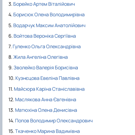
Борейко Артем Віталійович
Борисюк Олена Володимирівна
Водарчук Максим Анатолійович
Войтова Вероніка Сергіївна
Гуленко Ольга Олександрівна
Жила Ангеліна Олегівна
Зволейко Валерія Борисівна
Кузнєцова Евеліна Павлівна
Майсюра Каріна Станіславівна
Маслякова Анна Євгенівна
Матюхіна Олена Денисівна
Попов Володимир Олександрович
Ткаченко Марина Вадимівна