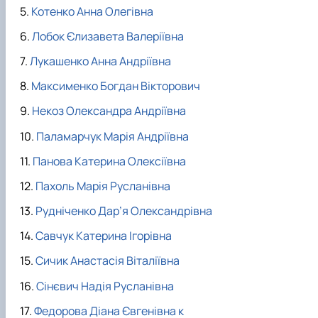
Котенко Анна Олегівна
Лобок Єлизавета Валеріївна
Лукашенко Анна Андріївна
Максименко Богдан Вікторович
Некоз Олександра Андріївна
Паламарчук Марія Андріївна
Панова Катерина Олексіївна
Пахоль Марія Русланівна
Рудніченко Дар’я Олександрівна
Савчук Катерина Ігорівна
Сичик Анастасія Віталіївна
Сінєвич Надія Русланівна
Федорова Діана Євгенівна к