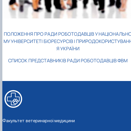
факультетом ветеринарної медицини …
НОВИНИ
Вступ 2022 рік
Скринька довіри
Вступ 2021 рік
Вступ 2020 рік
Вступ 2019 рік
Вступ 2018 рік
ПОЛОЖЕННЯ ПРО РАДИ РОБОТОДАВЦІВ У НАЦІОНАЛЬН
МУ УНІВЕРСИТЕТІ БІОРЕСУРСІВ І ПРИРОДОКОРИСТУВАН
Я УКРАЇНИ
СПИСОК ПРЕДСТАВНИКІВ РАДИ РОБОТОДАВЦІВ ФВМ
Факультет ветеринарної медицини