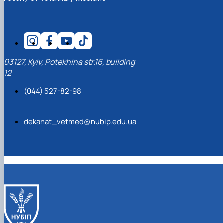
Trust Box
Прейскуранти на послуги
Вступ 2022 рік
Pharmacology
НОВИНИ
Вступ 2021 рік
Вступ 2020 рік
Вступ 2019 рік
Вступ 2018 рік
03127, Kyiv, Potekhina str.16, building
12
(044) 527-82-98
dekanat_vetmed@nubip.edu.ua